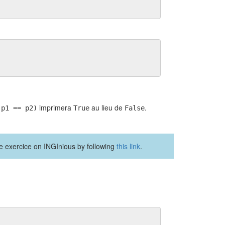
imprimera
au lieu de
.
(p1 == p2)
True
False
the exercice on INGInious by following
this link
.