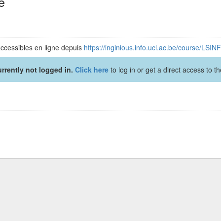
e
accessibles en ligne depuis
https://inginious.info.ucl.ac.be/course/
rrently not logged in.
Click here
to log in or get a direct access to 