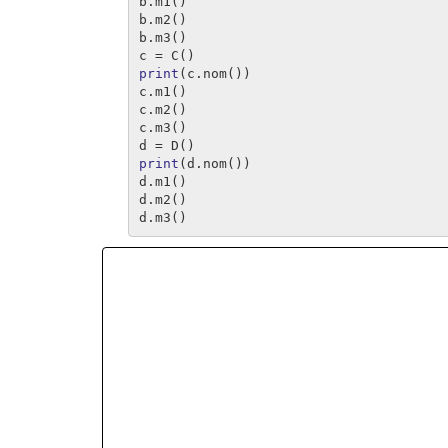
b
.
m1
()
b
.
m2
()
b
.
m3
()
c
=
C
()
print
(
c
.
nom
())
c
.
m1
()
c
.
m2
()
c
.
m3
()
d
=
D
()
print
(
d
.
nom
())
d
.
m1
()
d
.
m2
()
d
.
m3
()