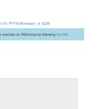
LSINF1101-PYTHON/mission_9_QCM
the exercice on INGInious by following
this link
.