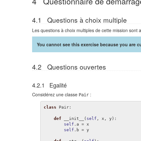
4 Questionnaire de démarrag
4.1 Questions à choix multiple
Les questions à choix multiples de cette mission sont 
You cannot see this exercise because you are cu
4.2 Questions ouvertes
4.2.1 Egalité
Considérez une classe
:
Pair
class
Pair
:
def
__init__
(
self
,
x
,
y
):
self
.
a
=
x
self
.
b
=
y