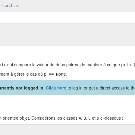
r
(
self
.
b
)
qui compare la valeur de deux paires, de manière à ce que
air
print
ment à gérer le cas où
.
p == None
rrently not logged in.
Click here
to log in or get a direct access to 
n orientée objet. Considérons les classes
,
,
et
ci-dessous :
A
B
C
D