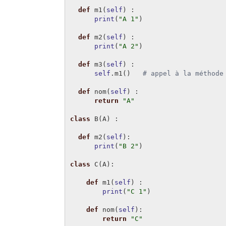
def
m1
(
self
)
:
print
(
"A 1"
)
def
m2
(
self
)
:
print
(
"A 2"
)
def
m3
(
self
)
:
self
.
m1
()
# appel à la méthode
def
nom
(
self
)
:
return
"A"
class
B
(
A
)
:
def
m2
(
self
):
print
(
"B 2"
)
class
C
(
A
):
def
m1
(
self
)
:
print
(
"C 1"
)
def
nom
(
self
):
return
"C"