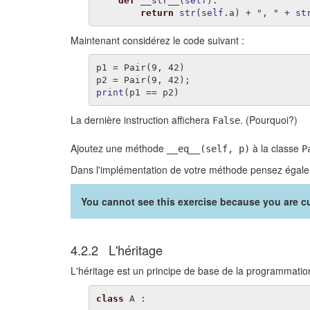
def
__str__
(
self
):
return
str
(
self
.
a
)
+
", "
+
st
Maintenant considérez le code suivant :
p1
=
Pair
(
9
,
42
)
p2
=
Pair
(
9
,
42
);
print
(
p1
==
p2
)
La dernière instruction affichera
. (Pourquoi?)
False
Ajoutez une méthode
à la classe
__eq__(self, p)
P
Dans l'implémentation de votre méthode pensez égale
You cannot see this exercise because you are cu
4.2.2 L'héritage
L'héritage est un principe de base de la programmatio
class
A
: