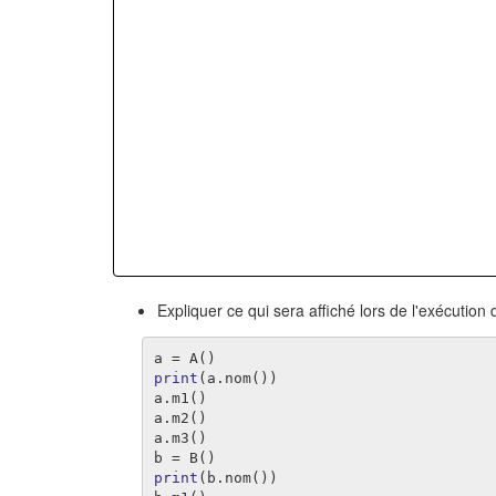
Expliquer ce qui sera affiché lors de l'exécution
a
=
A
()
print
(
a
.
nom
())
a
.
m1
()
a
.
m2
()
a
.
m3
()
b
=
B
()
print
(
b
.
nom
())